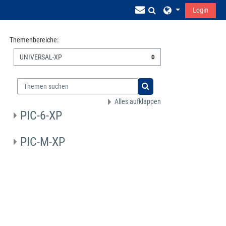
Zum Hauptinhalt
Sucheingabe umsch
Login
Hilfe
Themenbereiche:
Wurm Infocenter
Themen suchen
Kontakt für Registrierung
Themen suchen
Alles aufklappen
PIC-6-XP
E-Mail an FreshLab@wurm.de schicken
PIC-M-XP