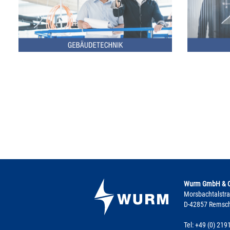
Wurm GmbH & Co
Morsbachtalstr
D-42857 Remsc
Tel: +49 (0) 219