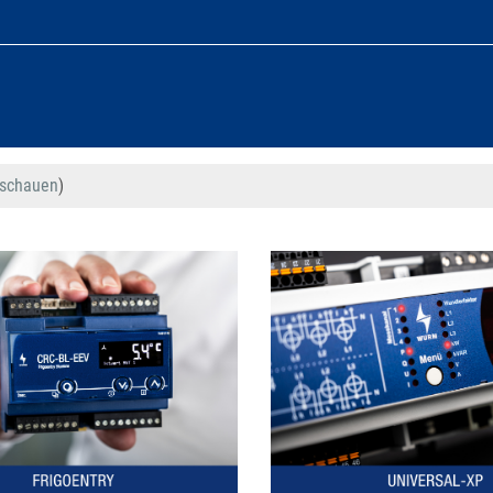
nschauen
)